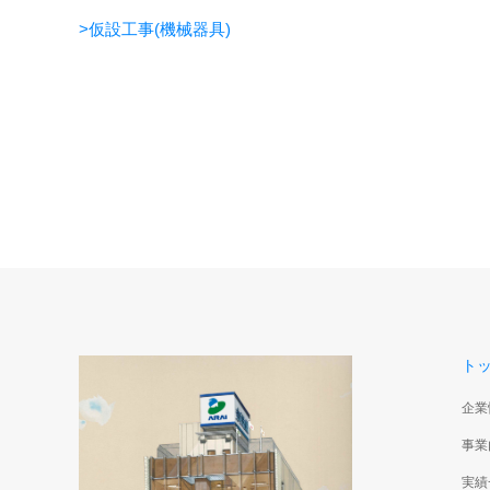
>仮設工事(機械器具)
ト
企業
事業
実績