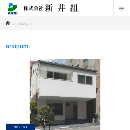
ホーム
araigumi
araigumi
2012.10.1