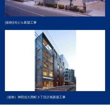
(仮称)I光ビル新築工事
（仮称）神田佐久間町３丁目計画新築工事